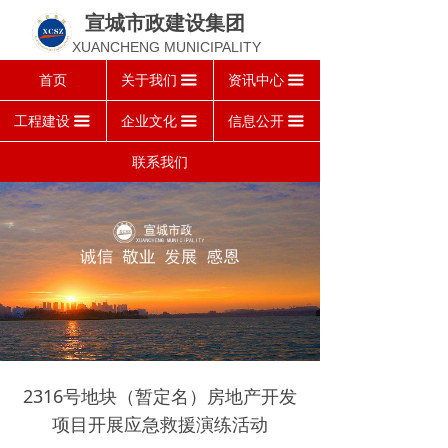
集团介绍
员工活动
工程案例
公司使命
招聘信息
宣城市政建设集团
XUANCHENG MUNICIPALITY
组织机构
公司要闻
视频集锦
战略愿景
重大事项
首页
关于我们
资讯中心
끀
끀
资质荣誉
企业公告
文化理念
物资采购
工程建设
企业文化
信息公开
끀
끀
끀
工程动态
联系我们
党群工作
2316号地块（暂定名）房地产开发
项目开展应急救援演练活动